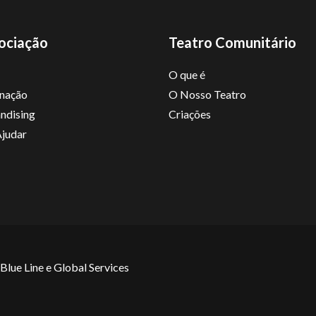
ociação
Teatro Comunitário
O que é
nação
O Nosso Teatro
ndising
Criações
judar
Blue Line
e
Global Services