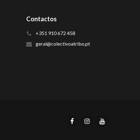
Contactos
+351 910 672 458
geral@colectivoatribo.pt