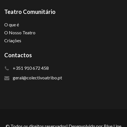
Teatro Comunitário
O que é
O Nosso Teatro
Criações
Contactos
+351 910 672 458
geral@colectivoatribo.pt
© Todos os direitos reservados| Desenvolvido por
Blue Line