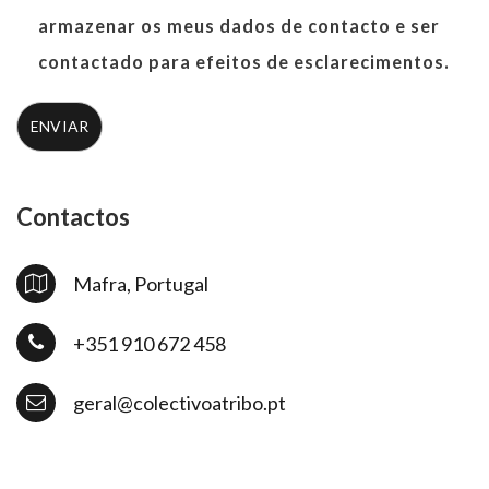
permissão
armazenar os meus dados de contacto e ser
à
contactado para efeitos de esclarecimentos.
Colectivo
A
TRIBO
em
Contactos
armazenar
os
Mafra, Portugal
meus
+351 910 672 458
dados
de
geral@colectivoatribo.pt
contacto
e